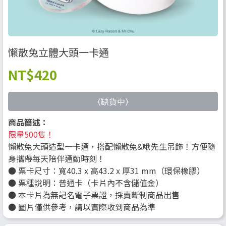
懶散兔立體大頭一卡通
NT
$420
（缺貨中）
商品簡述：
限量500隻！
懶散兔大頭造型一卡通，搭配懶散兔&啾先生吊飾！方便隨
身攜帶每天陪伴通勤時刻！
● 票卡尺寸：寬40.3 x 高43.2 x 厚31 mm（環保橡膠）
● 票種說明：普通卡（卡片內不含儲值金）
● 本卡片為無記名電子票證，採賣斷制商品出售
● 圖片僅供參考，請以實際收到商品為準