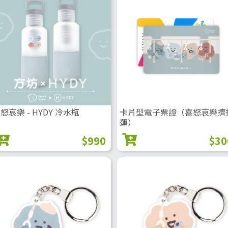
怒哀樂 - HYDY 冷水瓶
卡片型電子票證（喜怒哀樂擠
運）
$990
$30