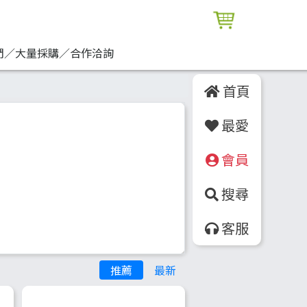
們／大量採購／合作洽詢
首頁
最愛
會員
搜尋
客服
推薦
最新