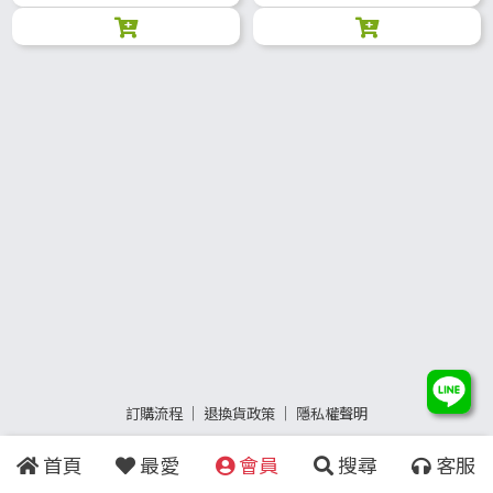
訂購流程
│
退換貨政策
│
隱私權聲明
首頁
最愛
會員
搜尋
客服
Copyright
©
2015 - 2023
YangZhu Technology Co., Ltd.