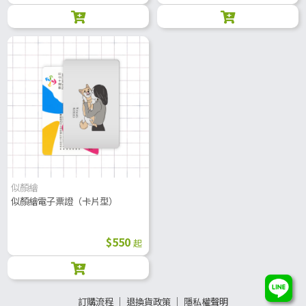
似顏繪
似顏繪電子票證（卡片型）
$550
起
訂購流程
│
退換貨政策
│
隱私權聲明