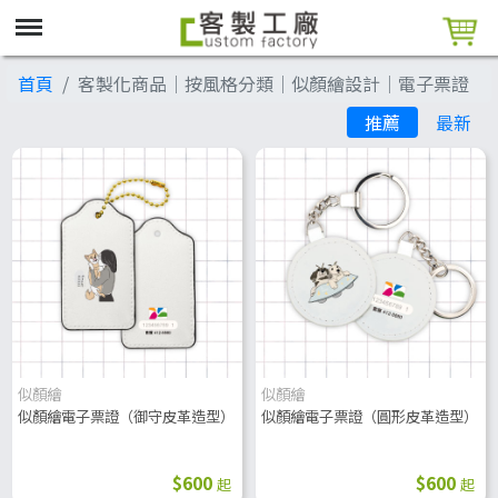
首頁
客製化商品│按風格分類│似顏繪設計│電子票證
推薦
最新
似顏繪
似顏繪
似顏繪電子票證（御守皮革造型）
似顏繪電子票證（圓形皮革造型）
$600
$600
起
起