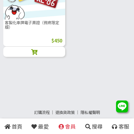
客製化車牌電子票證（微疼限定
版）
$450
訂購流程
│
退換貨政策
│
隱私權聲明
首頁
最愛
會員
搜尋
客服
Copyright
©
2015 - 2023
YangZhu Technology Co., Ltd.