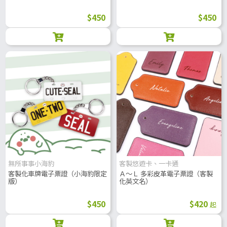
$450
$450
無所事事小海豹
客製悠遊卡、一卡通
客製化車牌電子票證（小海豹限定
Ａ～Ｌ 多彩皮革電子票證（客製
版）
化英文名）
$450
$420
起