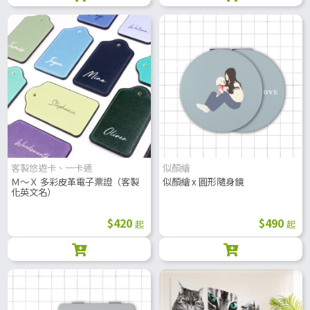
客製悠遊卡、一卡通
似顏繪
Ｍ～Ｘ 多彩皮革電子票證（客製
似顏繪 x 圓形隨身鏡
化英文名）
$420
$490
起
起