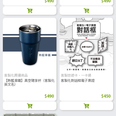
$490
$490
客製化周邊商品
客製悠遊卡、一卡通
【熱藍拿鐵】真空隨享杯（客製化
客製化對話框電子票證
英文名）
$490
$450