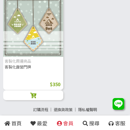
客製化周邊商品
客製化露營門牌
$350
訂購流程
│
退換貨政策
│
隱私權聲明
首頁
最愛
會員
搜尋
客服
Copyright
©
2015 - 2023
YangZhu Technology Co., Ltd.