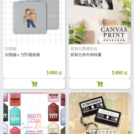
似顏繪
客製化周邊商品
似顏繪 x 方形隨身鏡
客製化帆布無框畫
$490
$490
起
起