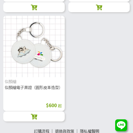
似顏繪
似顏繪電子票證（圓形皮革造型）
$600
起
訂購流程
│
退換貨政策
│
隱私權聲明