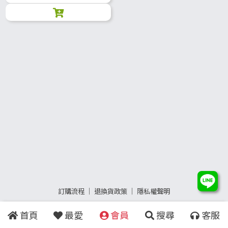
訂購流程
│
退換貨政策
│
隱私權聲明
首頁
最愛
會員
搜尋
客服
Copyright
©
2015 - 2023
YangZhu Technology Co., Ltd.