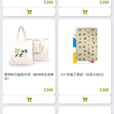
$390
$390
單帶款花貓帆布袋（動物神全員集
卡片型電子票證（秋季大旅社）
合）
$300
$300