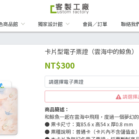
色商品館
獨家設計館
會員／訂單
聯絡我
卡片型電子票證（雲海中的鯨魚）
NT
$300
請選擇
商品簡述：
和鯨魚一起在雲海中飛翔，度過一個夢幻
● 票卡尺寸：寬85.6 x 高54 x 厚0.8 mm
● 票種說明：普通卡（卡片內不含儲值金