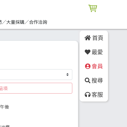
們／大量採購／合作洽詢
首頁
最愛
會員
搜尋
品項
客服
的午後
）