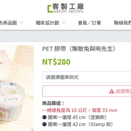
色商品館
獨家設計館
會員／訂單
聯絡我
PET 膠帶（懶散兔與啾先生）
NT
$280
請選擇
商品簡述：
一捲總長度為 10 公尺，寬度 35 mm
● 圖案一循環 45 cm（塗鴉款）
● 圖案一循環 42 cm（Stamp 款）