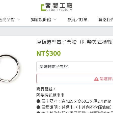
色商品館
獨家設計館
會員／訂單
聯絡我
厚板造型電子票證（阿柴美式標籤
NT
$300
請選擇
商品簡述：
阿柴棉花糖串串
● 票卡尺寸：寬42.9 x 高69.1 x 厚2.4 mm
● 票種說明：普通卡（卡片內不含儲值金