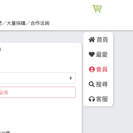
們／大量採購／合作洽詢
首頁
）
最愛
會員
搜尋
品項
客服
）