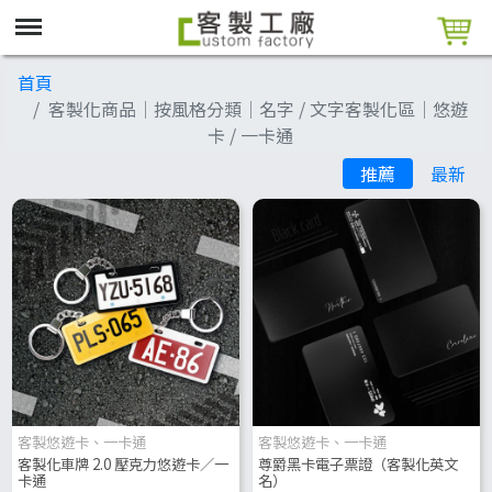
首頁
客製化商品│按風格分類│名字 / 文字客製化區│悠遊
卡 / 一卡通
推薦
最新
客製悠遊卡、一卡通
客製悠遊卡、一卡通
客製化車牌 2.0 壓克力悠遊卡／一
尊爵黑卡電子票證（客製化英文
卡通
名）