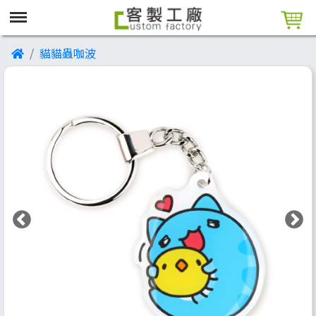
貓貓蟲咖波