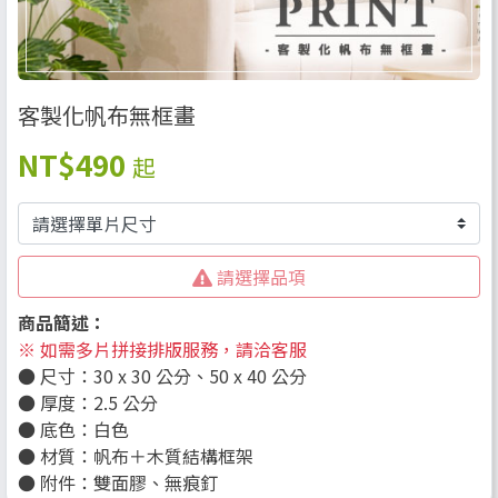
客製化帆布無框畫
NT
$490
起
請選擇品項
商品簡述：
※ 如需多片拼接排版服務，請洽客服
● 尺寸：30 x 30 公分、50 x 40 公分
● 厚度：2.5 公分
● 底色：白色
● 材質：帆布＋木質結構框架
● 附件：雙面膠、無痕釘