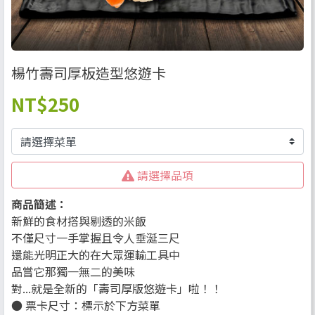
楊竹壽司厚板造型悠遊卡
NT
$250
請選擇品項
商品簡述：
新鮮的食材搭與剔透的米飯
不僅尺寸一手掌握且令人垂涎三尺
還能光明正大的在大眾運輸工具中
品嘗它那獨一無二的美味
對...就是全新的「壽司厚版悠遊卡」啦！！
● 票卡尺寸：標示於下方菜單