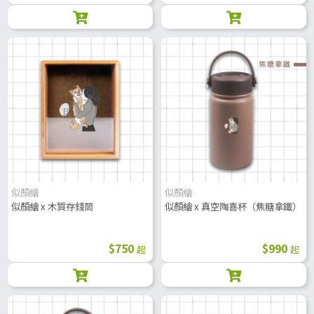
似顏繪
似顏繪
似顏繪 x 木質存錢筒
似顏繪 x 真空陶喜杯（焦糖拿鐵）
$750
$990
起
起