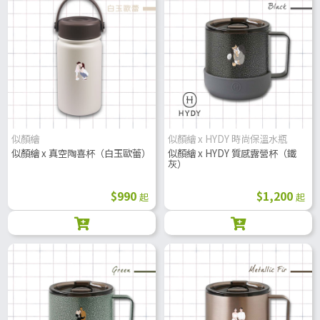
似顏繪
似顏繪 x HYDY 時尚保溫水瓶
似顏繪 x 真空陶喜杯（白玉歐蕾）
似顏繪 x HYDY 質感露營杯（鐵
灰）
$990
$1,200
起
起