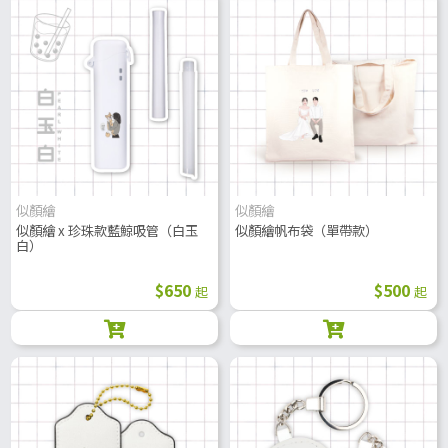
似顏繪
似顏繪
似顏繪 x 珍珠款藍鯨吸管（白玉
似顏繪帆布袋（單帶款）
白）
$650
$500
起
起