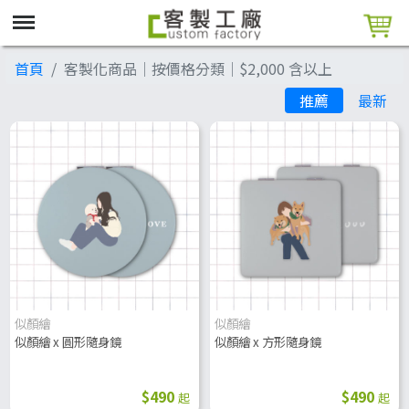
首頁
客製化商品│按價格分類│$2,000 含以上
推薦
最新
似顏繪
似顏繪
似顏繪 x 圓形隨身鏡
似顏繪 x 方形隨身鏡
$490
$490
起
起