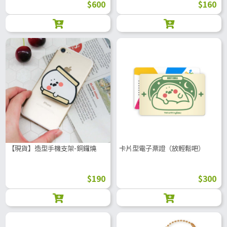
$600
$160
【現貨】造型手機支架-銅鑼燒
卡片型電子票證（放輕鬆吧）
$190
$300