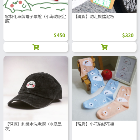
客製化車牌電子票證（小海豹限定
【現貨】豹走族擋泥板
版）
$450
$320
【現貨】刺繡水洗老帽（水洗黑
【現貨】小花豹緹花襪
灰）